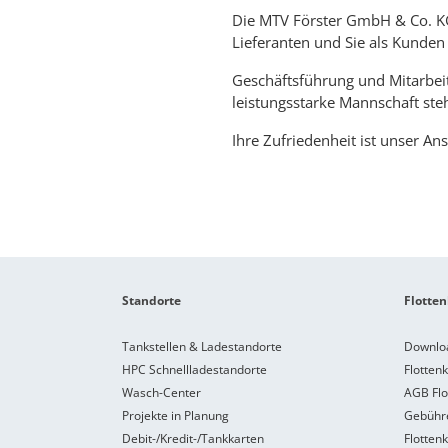
Die MTV Förster GmbH & Co. KG 
Lieferanten und Sie als Kunden
Geschäftsführung und Mitarbeit
leistungsstarke Mannschaft steh
Ihre Zufriedenheit ist unser An
Standorte
Flotten
Tankstellen & Ladestandorte
Downlo
HPC Schnellladestandorte
Flotten
Wasch-Center
AGB Flo
Projekte in Planung
Gebühre
Debit-/Kredit-/Tankkarten
Flotten