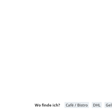
Wo finde ich?
Café / Bistro
DHL
Ge