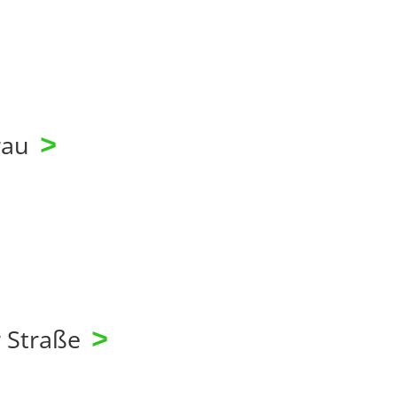
rau
>
r Straße
>