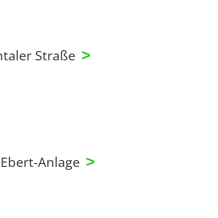
taler Straße
>
-Ebert-Anlage
>